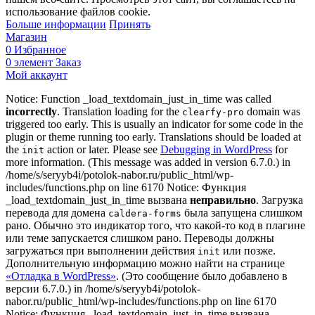
использование файлов cookie.
Больше информации
Принять
Магазин
0
Избранное
0
элемент
Заказ
Мой аккаунт
Notice: Function _load_textdomain_just_in_time was called
incorrectly
. Translation loading for the
domain was
clearfy-pro
triggered too early. This is usually an indicator for some code in the
plugin or theme running too early. Translations should be loaded at
the
action or later. Please see
Debugging in WordPress
for
init
more information. (This message was added in version 6.7.0.) in
/home/s/seryyb4i/potolok-nabor.ru/public_html/wp-
includes/functions.php on line 6170 Notice: Функция
_load_textdomain_just_in_time вызвана
неправильно
. Загрузка
перевода для домена
была запущена слишком
caldera-forms
рано. Обычно это индикатор того, что какой-то код в плагине
или теме запускается слишком рано. Переводы должны
загружаться при выполнении действия
или позже.
init
Дополнительную информацию можно найти на странице
«Отладка в WordPress»
. (Это сообщение было добавлено в
версии 6.7.0.) in /home/s/seryyb4i/potolok-
nabor.ru/public_html/wp-includes/functions.php on line 6170
Notice: Функция _load_textdomain_just_in_time вызвана