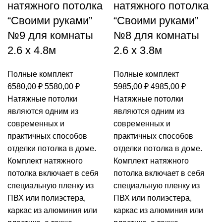
натяжного потолка
натяжного потолка
“Своими руками”
“Своими руками”
№9 для комнаты
№8 для комнаты
2.6 х 4.8м
2.6 х 3.8м
Полные комплект
Полные комплект
Первоначальная
Текущая
Первоначальная
Текущая
6580,00
₽
5580,00
₽
5985,00
₽
4985,00
₽
цена
цена:
цена
цена:
Натяжные потолки
Натяжные потолки
составляла
5580,00 ₽.
составляла
4985,00 ₽
являются одним из
являются одним из
6580,00 ₽.
5985,00 ₽.
современных и
современных и
практичных способов
практичных способов
отделки потолка в доме.
отделки потолка в доме.
Комплект натяжного
Комплект натяжного
потолка включает в себя
потолка включает в себя
специальную пленку из
специальную пленку из
ПВХ или полиэстера,
ПВХ или полиэстера,
каркас из алюминия или
каркас из алюминия или