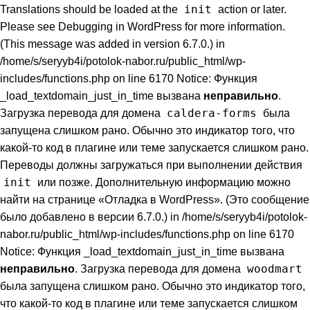
init
Translations should be loaded at the
action or later.
Please see
Debugging in WordPress
for more information.
(This message was added in version 6.7.0.) in
/home/s/seryyb4i/potolok-nabor.ru/public_html/wp-
includes/functions.php on line 6170 Notice: Функция
_load_textdomain_just_in_time вызвана
неправильно
.
caldera-forms
Загрузка перевода для домена
была
запущена слишком рано. Обычно это индикатор того, что
какой-то код в плагине или теме запускается слишком рано.
Переводы должны загружаться при выполнении действия
init
или позже. Дополнительную информацию можно
найти на странице
«Отладка в WordPress»
. (Это сообщение
было добавлено в версии 6.7.0.) in /home/s/seryyb4i/potolok-
nabor.ru/public_html/wp-includes/functions.php on line 6170
Notice: Функция _load_textdomain_just_in_time вызвана
woodmart
неправильно
. Загрузка перевода для домена
была запущена слишком рано. Обычно это индикатор того,
что какой-то код в плагине или теме запускается слишком