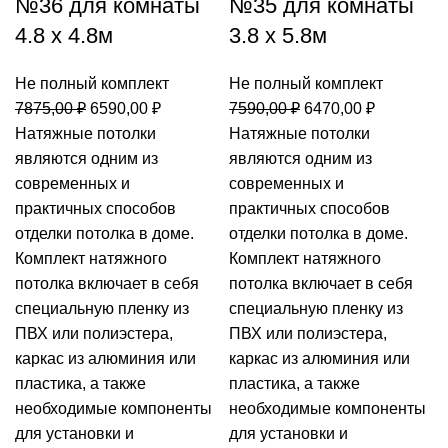
№36 для комнаты
№35 для комнаты
4.8 х 4.8м
3.8 х 5.8м
Не полный комплект
Не полный комплект
Первоначальная
Текущая
Первоначальная
Текущая
7875,00
₽
6590,00
₽
7590,00
₽
6470,00
₽
цена
цена:
цена
цена:
Натяжные потолки
Натяжные потолки
составляла
6590,00 ₽.
составляла
6470,00 ₽
являются одним из
являются одним из
7875,00 ₽.
7590,00 ₽.
современных и
современных и
практичных способов
практичных способов
отделки потолка в доме.
отделки потолка в доме.
Комплект натяжного
Комплект натяжного
потолка включает в себя
потолка включает в себя
специальную пленку из
специальную пленку из
ПВХ или полиэстера,
ПВХ или полиэстера,
каркас из алюминия или
каркас из алюминия или
пластика, а также
пластика, а также
необходимые компоненты
необходимые компоненты
для установки и
для установки и