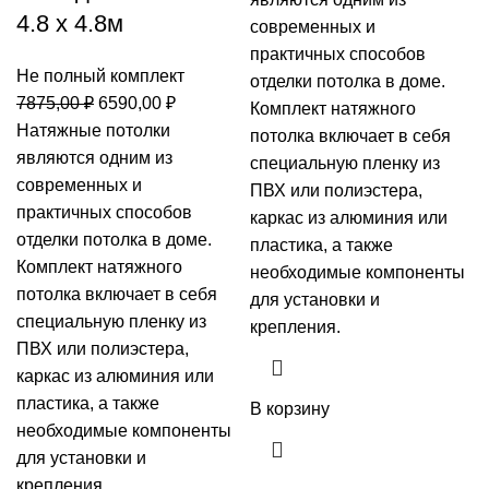
4.8 х 4.8м
7590,00 ₽.
современных и
практичных способов
Не полный комплект
отделки потолка в доме.
Первоначальная
Текущая
7875,00
₽
6590,00
₽
Комплект натяжного
цена
цена:
Натяжные потолки
потолка включает в себя
составляла
6590,00 ₽.
являются одним из
специальную пленку из
7875,00 ₽.
современных и
ПВХ или полиэстера,
практичных способов
каркас из алюминия или
отделки потолка в доме.
пластика, а также
Комплект натяжного
необходимые компоненты
потолка включает в себя
для установки и
специальную пленку из
крепления.
ПВХ или полиэстера,
каркас из алюминия или
пластика, а также
В корзину
необходимые компоненты
для установки и
крепления.