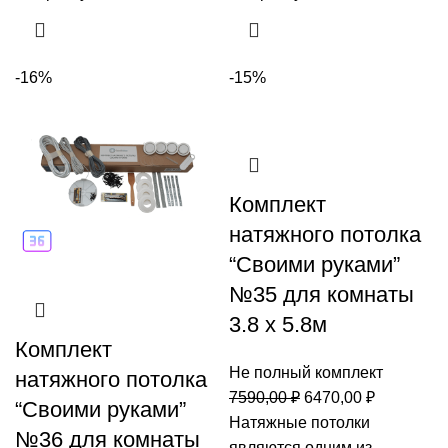
-16%
-15%
Комплект
натяжного потолка
“Своими руками”
№35 для комнаты
3.8 х 5.8м
Комплект
Не полный комплект
натяжного потолка
Первоначальная
Текущая
7590,00
₽
6470,00
₽
“Своими руками”
цена
цена:
Натяжные потолки
№36 для комнаты
составляла
6470,00 ₽
являются одним из