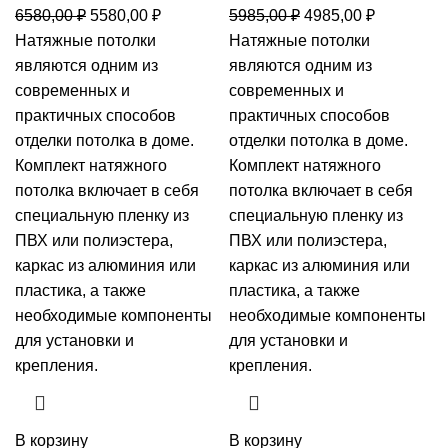
Первоначальная
Текущая
Первоначальная
Текущая
6580,00
₽
5580,00
₽
5985,00
₽
4985,00
₽
цена
цена:
цена
цена:
Натяжные потолки
Натяжные потолки
составляла
5580,00 ₽.
составляла
4985,00 ₽
являются одним из
являются одним из
6580,00 ₽.
5985,00 ₽.
современных и
современных и
практичных способов
практичных способов
отделки потолка в доме.
отделки потолка в доме.
Комплект натяжного
Комплект натяжного
потолка включает в себя
потолка включает в себя
специальную пленку из
специальную пленку из
ПВХ или полиэстера,
ПВХ или полиэстера,
каркас из алюминия или
каркас из алюминия или
пластика, а также
пластика, а также
необходимые компоненты
необходимые компоненты
для установки и
для установки и
крепления.
крепления.
В корзину
В корзину