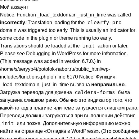
Мой аккаунт
Notice: Function _load_textdomain_just_in_time was called
clearfy-pro
incorrectly
. Translation loading for the
domain was triggered too early. This is usually an indicator for
some code in the plugin or theme running too early.
init
Translations should be loaded at the
action or later.
Please see
Debugging in WordPress
for more information.
(This message was added in version 6.7.0.) in
/home/s/seryyb4i/potolok-nabor.ru/public_html/wp-
includes/functions.php on line 6170 Notice: Функция
_load_textdomain_just_in_time вызвана
неправильно
.
caldera-forms
Загрузка перевода для домена
была
запущена слишком рано. Обычно это индикатор того, что
какой-то код в плагине или теме запускается слишком рано.
Переводы должны загружаться при выполнении действия
init
или позже. Дополнительную информацию можно
найти на странице
«Отладка в WordPress»
. (Это сообщение
было добавлено в версии 6.7.0.) in /home/s/seryyb4i/potolok-