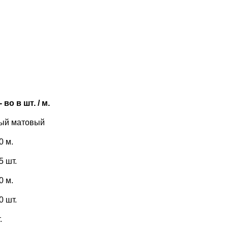
 во в шт. / м.
ый матовый
0 м.
5 шт.
0 м.
0 шт.
.