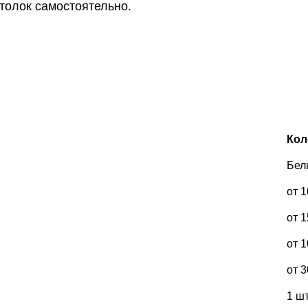
толок самостоятельно.
Кол-
Бел
от 1
от 1
от 1
от 3
1 шт