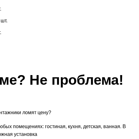
.
 шт.
.
оме? Не проблема!
онтажники ломят цену?
юбых помещениях: гостиная, кухня, детская, ванная. В
ожная установка