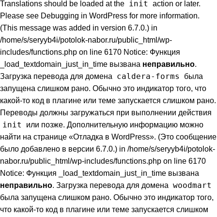
init
Translations should be loaded at the
action or later.
Please see
Debugging in WordPress
for more information.
(This message was added in version 6.7.0.) in
/home/s/seryyb4i/potolok-nabor.ru/public_html/wp-
includes/functions.php on line 6170 Notice: Функция
_load_textdomain_just_in_time вызвана
неправильно
.
caldera-forms
Загрузка перевода для домена
была
запущена слишком рано. Обычно это индикатор того, что
какой-то код в плагине или теме запускается слишком рано.
Переводы должны загружаться при выполнении действия
init
или позже. Дополнительную информацию можно
найти на странице
«Отладка в WordPress»
. (Это сообщение
было добавлено в версии 6.7.0.) in /home/s/seryyb4i/potolok-
nabor.ru/public_html/wp-includes/functions.php on line 6170
Notice: Функция _load_textdomain_just_in_time вызвана
woodmart
неправильно
. Загрузка перевода для домена
была запущена слишком рано. Обычно это индикатор того,
что какой-то код в плагине или теме запускается слишком