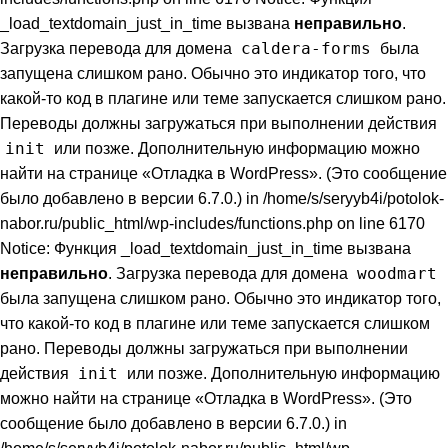
_load_textdomain_just_in_time вызвана
неправильно
.
caldera-forms
Загрузка перевода для домена
была
запущена слишком рано. Обычно это индикатор того, что
какой-то код в плагине или теме запускается слишком рано.
Переводы должны загружаться при выполнении действия
init
или позже. Дополнительную информацию можно
найти на странице
«Отладка в WordPress»
. (Это сообщение
было добавлено в версии 6.7.0.) in /home/s/seryyb4i/potolok-
nabor.ru/public_html/wp-includes/functions.php on line 6170
Notice: Функция _load_textdomain_just_in_time вызвана
woodmart
неправильно
. Загрузка перевода для домена
была запущена слишком рано. Обычно это индикатор того,
что какой-то код в плагине или теме запускается слишком
рано. Переводы должны загружаться при выполнении
init
действия
или позже. Дополнительную информацию
можно найти на странице
«Отладка в WordPress»
. (Это
сообщение было добавлено в версии 6.7.0.) in