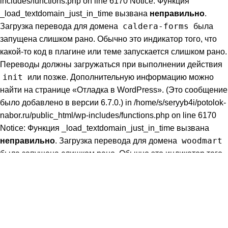
includes/functions.php on line 6170 Notice: Функция
_load_textdomain_just_in_time вызвана
неправильно
.
caldera-forms
Загрузка перевода для домена
была
запущена слишком рано. Обычно это индикатор того, что
какой-то код в плагине или теме запускается слишком рано.
Переводы должны загружаться при выполнении действия
init
или позже. Дополнительную информацию можно
найти на странице
«Отладка в WordPress»
. (Это сообщение
было добавлено в версии 6.7.0.) in /home/s/seryyb4i/potolok-
nabor.ru/public_html/wp-includes/functions.php on line 6170
Notice: Функция _load_textdomain_just_in_time вызвана
woodmart
неправильно
. Загрузка перевода для домена
была запущена слишком рано. Обычно это индикатор того,
что какой-то код в плагине или теме запускается слишком
рано. Переводы должны загружаться при выполнении
init
действия
или позже. Дополнительную информацию
можно найти на странице
«Отладка в WordPress»
. (Это
сообщение было добавлено в версии 6.7.0.) in