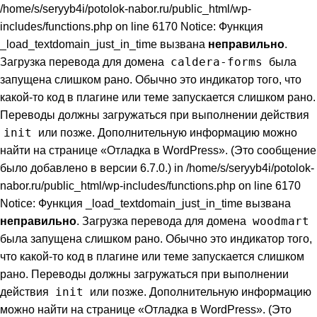
/home/s/seryyb4i/potolok-nabor.ru/public_html/wp-
includes/functions.php on line 6170 Notice: Функция
_load_textdomain_just_in_time вызвана
неправильно
.
caldera-forms
Загрузка перевода для домена
была
запущена слишком рано. Обычно это индикатор того, что
какой-то код в плагине или теме запускается слишком рано.
Переводы должны загружаться при выполнении действия
init
или позже. Дополнительную информацию можно
найти на странице
«Отладка в WordPress»
. (Это сообщение
было добавлено в версии 6.7.0.) in /home/s/seryyb4i/potolok-
nabor.ru/public_html/wp-includes/functions.php on line 6170
Notice: Функция _load_textdomain_just_in_time вызвана
woodmart
неправильно
. Загрузка перевода для домена
была запущена слишком рано. Обычно это индикатор того,
что какой-то код в плагине или теме запускается слишком
рано. Переводы должны загружаться при выполнении
init
действия
или позже. Дополнительную информацию
можно найти на странице
«Отладка в WordPress»
. (Это