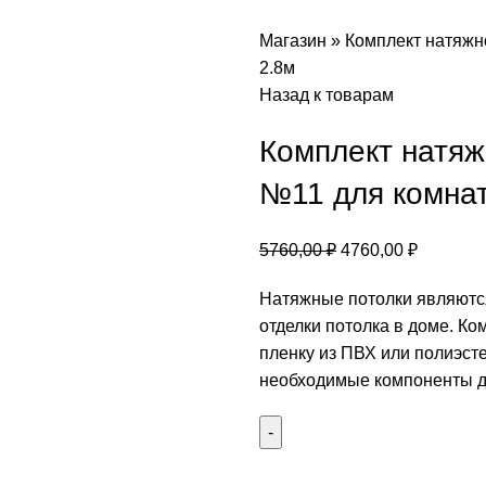
Магазин
»
Комплект натяжно
2.8м
Назад к товарам
Комплект натяж
№11 для комнат
Первоначальная
Текущая
5760,00
₽
4760,00
₽
цена
цена:
Натяжные потолки являютс
составляла
4760,00 
отделки потолка в доме. Ко
5760,00 ₽.
пленку из ПВХ или полиэсте
необходимые компоненты дл
Количество