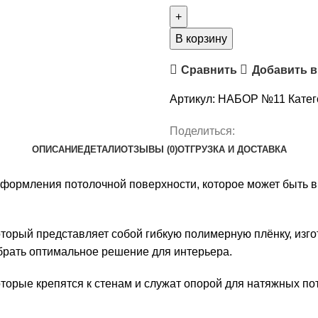
товара
Комплект
натяжного
В корзину
потолка
Сравнить
Добавить в
“Своими
руками”
Артикул:
НАБОР №11
Катег
№11
для
Поделиться:
комнаты
ОПИСАНИЕ
ДЕТАЛИ
ОТЗЫВЫ (0)
ОТГРУЗКА И ДОСТАВКА
3.1
х
оформления потолочной поверхности, которое может быть 
2.8м
торый представляет собой гибкую полимерную плёнку, изг
ыбрать оптимальное решение для интерьера.
орые крепятся к стенам и служат опорой для натяжных по