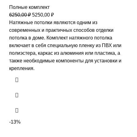
Полные комплект
Первоначальная
Текущая
6250,00
₽
5250,00
₽
цена
цена:
Натяжные потолки являются одним из
составляла
5250,00 ₽.
современных и практичных способов отделки
6250,00 ₽.
потолка в доме. Комплект натяжного потолка
включает в себя специальную пленку из ПВХ или
полиэстера, каркас из алюминия или пластика, а
также необходимые компоненты для установки и
крепления.
-13%