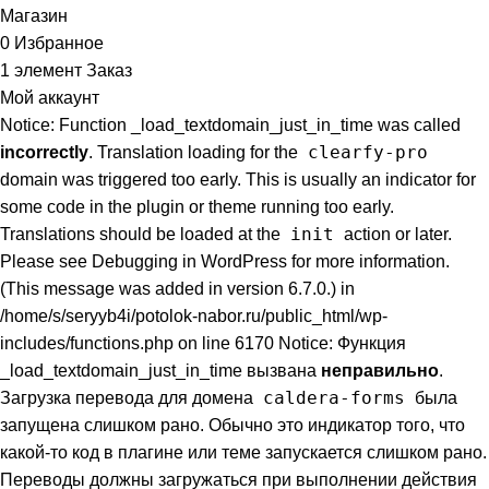
Магазин
0
Избранное
1
элемент
Заказ
Мой аккаунт
Notice: Function _load_textdomain_just_in_time was called
clearfy-pro
incorrectly
. Translation loading for the
domain was triggered too early. This is usually an indicator for
some code in the plugin or theme running too early.
init
Translations should be loaded at the
action or later.
Please see
Debugging in WordPress
for more information.
(This message was added in version 6.7.0.) in
/home/s/seryyb4i/potolok-nabor.ru/public_html/wp-
includes/functions.php on line 6170 Notice: Функция
_load_textdomain_just_in_time вызвана
неправильно
.
caldera-forms
Загрузка перевода для домена
была
запущена слишком рано. Обычно это индикатор того, что
какой-то код в плагине или теме запускается слишком рано.
Переводы должны загружаться при выполнении действия