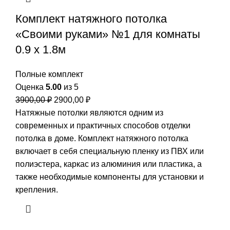
Комплект натяжного потолка
«Своими руками» №1 для комнаты
0.9 х 1.8м
Полные комплект
Оценка
5.00
из 5
Первоначальная
Текущая
3900,00
₽
2900,00
₽
цена
цена:
Натяжные потолки являются одним из
составляла
2900,00 ₽.
современных и практичных способов отделки
3900,00 ₽.
потолка в доме. Комплект натяжного потолка
включает в себя специальную пленку из ПВХ или
полиэстера, каркас из алюминия или пластика, а
также необходимые компоненты для установки и
крепления.