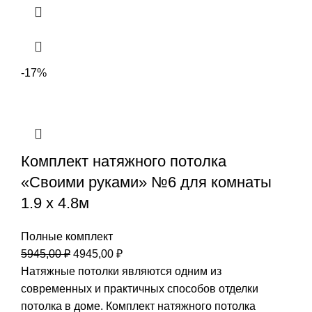
-17%
Комплект натяжного потолка
«Своими руками» №6 для комнаты
1.9 х 4.8м
Полные комплект
Первоначальная
Текущая
5945,00
₽
4945,00
₽
цена
цена:
Натяжные потолки являются одним из
составляла
4945,00 ₽.
современных и практичных способов отделки
5945,00 ₽.
потолка в доме. Комплект натяжного потолка