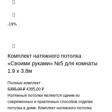
-19%
Комплект натяжного потолка
«Своими руками» №5 для комнаты
1.9 х 3.8м
Полные комплект
Первоначальная
Текущая
5395,00
₽
4395,00
₽
цена
цена:
Натяжные потолки являются одним из
составляла
4395,00 ₽.
современных и практичных способов отделки
5395,00 ₽.
потолка в доме. Комплект натяжного потолка