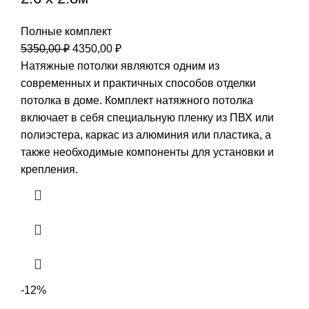
Полные комплект
Первоначальная
Текущая
5350,00
₽
4350,00
₽
цена
цена:
Натяжные потолки являются одним из
составляла
4350,00 ₽.
современных и практичных способов отделки
5350,00 ₽.
потолка в доме. Комплект натяжного потолка
включает в себя специальную пленку из ПВХ или
полиэстера, каркас из алюминия или пластика, а
также необходимые компоненты для установки и
крепления.
-12%