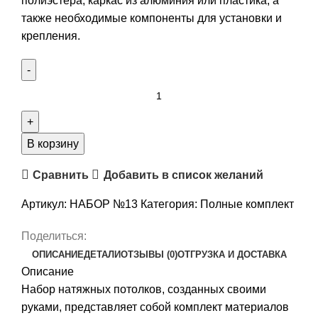
полиэстера, каркас из алюминия или пластика, а
также необходимые компоненты для установки и
крепления.
Количество
товара
Комплект
натяжного
В корзину
потолка
Сравнить
Добавить в список желаний
“Своими
руками”
Артикул:
НАБОР №13
Категория:
Полные комплект
№13
для
Поделиться:
комнаты
ОПИСАНИЕ
ДЕТАЛИ
ОТЗЫВЫ (0)
ОТГРУЗКА И ДОСТАВКА
3.1
Описание
х
Набор натяжных потолков, созданных своими
4.8м
руками, представляет собой комплект материалов