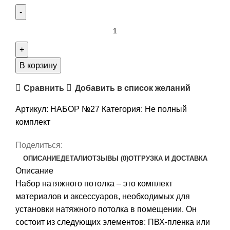
Количество
товара
Комплект
натяжного
В корзину
потолка
Сравнить
Добавить в список желаний
“Своими
руками”
Артикул:
НАБОР №27
Категория:
Не полный
№27
комплект
для
комнаты
Поделиться:
2.6
ОПИСАНИЕ
ДЕТАЛИ
ОТЗЫВЫ (0)
ОТГРУЗКА И ДОСТАВКА
х
Описание
4.8м
Набор натяжного потолка – это комплект
материалов и аксессуаров, необходимых для
установки натяжного потолка в помещении. Он
состоит из следующих элементов: ПВХ-пленка или