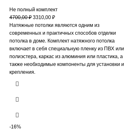
Не полный комплект
Первоначальная
Текущая
4700,00
₽
3310,00
₽
цена
цена:
Натяжные потолки являются одним из
составляла
3310,00 ₽.
современных и практичных способов отделки
4700,00 ₽.
потолка в доме. Комплект натяжного потолка
включает в себя специальную пленку из ПВХ или
полиэстера, каркас из алюминия или пластика, а
также необходимые компоненты для установки и
крепления.
-16%