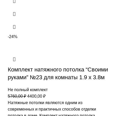
-24%
Комплект натяжного потолка “Своими
руками” №23 для комнаты 1.9 х 3.8м
Не полный комплект
Первоначальная
Текущая
5760,00
₽
4400,00
₽
цена
цена:
Натяжные потолки являются одним из
составляла
4400,00 ₽.
современных и практичных способов отделки
5760,00 ₽.
потолка в доме. Комплект натяжного потолка