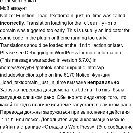
0
элемент
Заказ
Мой аккаунт
Notice: Function _load_textdomain_just_in_time was called
clearfy-pro
incorrectly
. Translation loading for the
domain was triggered too early. This is usually an indicator for
some code in the plugin or theme running too early.
init
Translations should be loaded at the
action or later.
Please see
Debugging in WordPress
for more information.
(This message was added in version 6.7.0.) in
/home/s/seryyb4i/potolok-nabor.ru/public_html/wp-
includes/functions.php on line 6170 Notice: Функция
_load_textdomain_just_in_time вызвана
неправильно
.
caldera-forms
Загрузка перевода для домена
была
запущена слишком рано. Обычно это индикатор того, что
какой-то код в плагине или теме запускается слишком рано.
Переводы должны загружаться при выполнении действия
init
или позже. Дополнительную информацию можно
найти на странице
«Отладка в WordPress»
. (Это сообщение