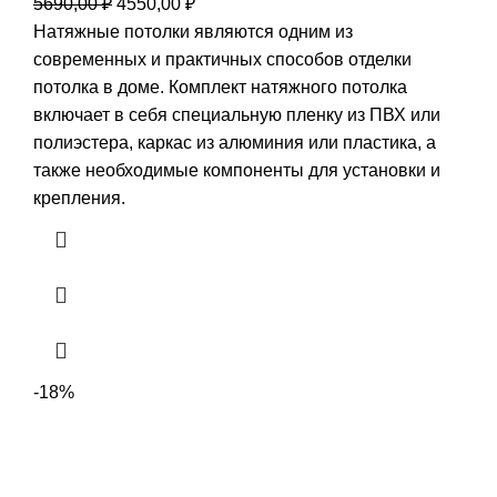
Первоначальная
Текущая
5690,00
₽
4550,00
₽
цена
цена:
Натяжные потолки являются одним из
составляла
4550,00 ₽.
современных и практичных способов отделки
5690,00 ₽.
потолка в доме. Комплект натяжного потолка
включает в себя специальную пленку из ПВХ или
полиэстера, каркас из алюминия или пластика, а
также необходимые компоненты для установки и
крепления.
-18%