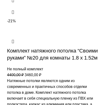
-21%
Комплект натяжного потолка “Своими
руками” №20 для комнаты 1.8 х 1.52м
Не полный комплект
Первоначальная
Текущая
4400,00
₽
3460,00
₽
цена
цена:
Натяжные потолки являются одним из
составляла
3460,00 ₽.
современных и практичных способов отделки
4400,00 ₽.
потолка в доме. Комплект натяжного потолка
включает в себя специальную пленку из ПВХ или
полиэстера, каркас из алюминия или пластика, а