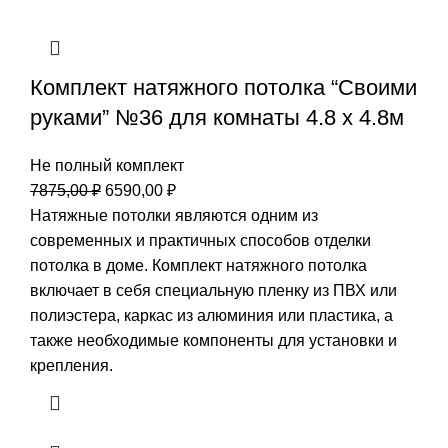
Комплект натяжного потолка “Своими
руками” №36 для комнаты 4.8 х 4.8м
Не полный комплект
Первоначальная
Текущая
7875,00
₽
6590,00
₽
цена
цена:
Натяжные потолки являются одним из
составляла
6590,00 ₽.
современных и практичных способов отделки
7875,00 ₽.
потолка в доме. Комплект натяжного потолка
включает в себя специальную пленку из ПВХ или
полиэстера, каркас из алюминия или пластика, а
также необходимые компоненты для установки и
крепления.