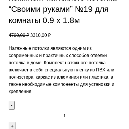
“Своими руками” №19 для
комнаты 0.9 х 1.8м
Первоначальная
Текущая
4700,00
₽
3310,00
₽
цена
цена:
Натяжные потолки являются одним из
составляла
3310,00 ₽.
современных и практичных способов отделки
4700,00 ₽.
потолка в доме. Комплект натяжного потолка
включает в себя специальную пленку из ПВХ или
полиэстера, каркас из алюминия или пластика, а
также необходимые компоненты для установки и
крепления.
Количество
товара
Комплект