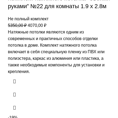
руками” №22 для комнаты 1.9 х 2.8м
Не полный комплект
Первоначальная
Текущая
5350,00
₽
4070,00
₽
цена
цена:
Натяжные потолки являются одним из
составляла
4070,00 ₽.
современных и практичных способов отделки
5350,00 ₽.
потолка в доме. Комплект натяжного потолка
включает в себя специальную пленку из ПВХ или
полиэстера, каркас из алюминия или пластика, а
также необходимые компоненты для установки и
крепления.
-19%