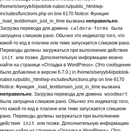
/home/s/seryyb4i/potolok-nabor.ru/public_html/wp-
includes/functions.php on line 6170 Notice: Функция
_load_textdomain_just_in_time вызвана
неправильно
.
caldera-forms
Загрузка перевода для домена
была
запущена слишком рано. Обычно это индикатор того, что
какой-то код в плагине или теме запускается слишком рано.
Переводы должны загружаться при выполнении действия
init
или позже. Дополнительную информацию можно
найти на странице
«Отладка в WordPress»
. (Это сообщение
было добавлено в версии 6.7.0.) in /home/s/seryyb4i/potolok-
nabor.ru/public_html/wp-includes/functions.php on line 6170
Notice: Функция _load_textdomain_just_in_time вызвана
woodmart
неправильно
. Загрузка перевода для домена
была запущена слишком рано. Обычно это индикатор того,
что какой-то код в плагине или теме запускается слишком
рано. Переводы должны загружаться при выполнении
init
действия
или позже. Дополнительную информацию
можно найти на странице
«Отладка в WordPress»
. (Это