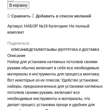
натяжного
В корзину
потолка
Сравнить
Добавить в список желаний
“Своими
руками”
Артикул:
НАБОР №19
Категория:
Не полный
№19
комплект
для
комнаты
Поделиться:
0.9
ОПИСАНИЕ
ДЕТАЛИ
ОТЗЫВЫ (0)
ОТГРУЗКА И ДОСТАВКА
х
Описание
1.8м
Набор для установки натяжных потолков своими
руками обычно включает в себя все необходимые
материалы и инструменты для процесса монтажа.
Вот некоторые из их плюсов: Удобство установки:
наборы, предназначенные для установки натяжных
потолков своими руками, включают все
необходимые инструменты и материалы, что
делает процесс установки проще и удобнее для