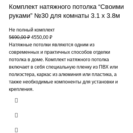
Комплект натяжного потолка “Своими
руками” №30 для комнаты 3.1 х 3.8м
Не полный комплект
Первоначальная
Текущая
5690,00
₽
4550,00
₽
цена
цена:
Натяжные потолки являются одним из
составляла
4550,00 ₽.
современных и практичных способов отделки
5690,00 ₽.
потолка в доме. Комплект натяжного потолка
включает в себя специальную пленку из ПВХ или
полиэстера, каркас из алюминия или пластика, а
также необходимые компоненты для установки и
крепления.