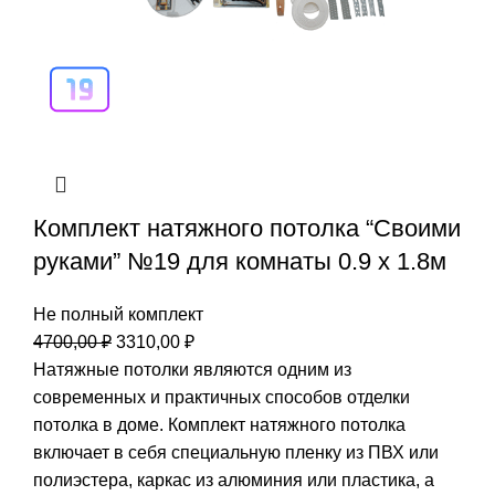
Комплект натяжного потолка “Своими
руками” №19 для комнаты 0.9 х 1.8м
Не полный комплект
Первоначальная
Текущая
4700,00
₽
3310,00
₽
цена
цена:
Натяжные потолки являются одним из
составляла
3310,00 ₽.
современных и практичных способов отделки
4700,00 ₽.
потолка в доме. Комплект натяжного потолка
включает в себя специальную пленку из ПВХ или
полиэстера, каркас из алюминия или пластика, а