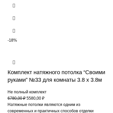
-18%
Комплект натяжного потолка “Своими
руками” №33 для комнаты 3.8 х 3.8м
Не полный комплект
Первоначальная
Текущая
6780,00
₽
5580,00
₽
цена
цена:
Натяжные потолки являются одним из
составляла
5580,00 ₽.
современных и практичных способов отделки