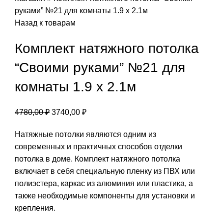
руками” №21 для комнаты 1.9 х 2.1м
Назад к товарам
Комплект натяжного потолка
“Своими руками” №21 для
комнаты 1.9 х 2.1м
Первоначальная
Текущая
4780,00
₽
3740,00
₽
цена
цена:
Натяжные потолки являются одним из
составляла
3740,00 ₽.
современных и практичных способов отделки
4780,00 ₽.
потолка в доме. Комплект натяжного потолка
включает в себя специальную пленку из ПВХ или
полиэстера, каркас из алюминия или пластика, а
также необходимые компоненты для установки и
крепления.