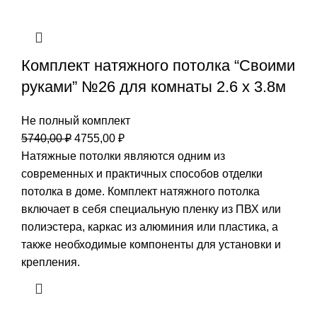
Комплект натяжного потолка “Своими
руками” №26 для комнаты 2.6 х 3.8м
Не полный комплект
Первоначальная
Текущая
5740,00
₽
4755,00
₽
цена
цена:
Натяжные потолки являются одним из
составляла
4755,00 ₽.
современных и практичных способов отделки
5740,00 ₽.
потолка в доме. Комплект натяжного потолка
включает в себя специальную пленку из ПВХ или
полиэстера, каркас из алюминия или пластика, а
также необходимые компоненты для установки и
крепления.