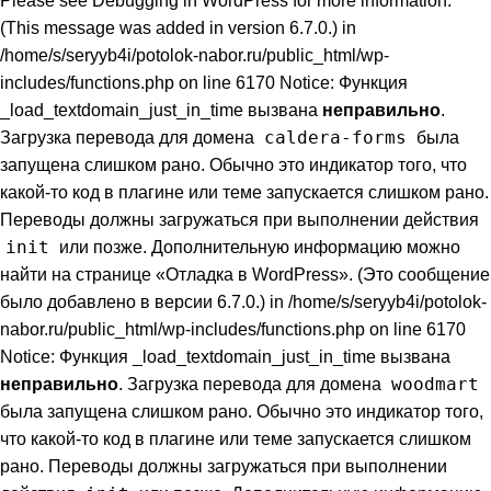
Please see
Debugging in WordPress
for more information.
(This message was added in version 6.7.0.) in
/home/s/seryyb4i/potolok-nabor.ru/public_html/wp-
includes/functions.php on line 6170 Notice: Функция
_load_textdomain_just_in_time вызвана
неправильно
.
caldera-forms
Загрузка перевода для домена
была
запущена слишком рано. Обычно это индикатор того, что
какой-то код в плагине или теме запускается слишком рано.
Переводы должны загружаться при выполнении действия
init
или позже. Дополнительную информацию можно
найти на странице
«Отладка в WordPress»
. (Это сообщение
было добавлено в версии 6.7.0.) in /home/s/seryyb4i/potolok-
nabor.ru/public_html/wp-includes/functions.php on line 6170
Notice: Функция _load_textdomain_just_in_time вызвана
woodmart
неправильно
. Загрузка перевода для домена
была запущена слишком рано. Обычно это индикатор того,
что какой-то код в плагине или теме запускается слишком
рано. Переводы должны загружаться при выполнении