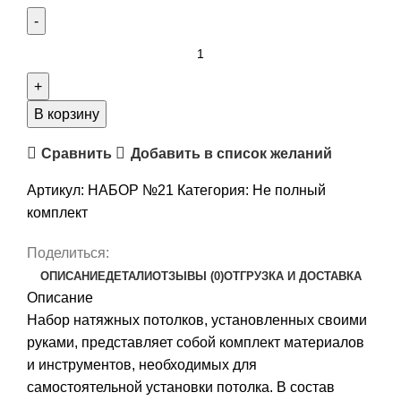
Количество
товара
Комплект
натяжного
В корзину
потолка
Сравнить
Добавить в список желаний
“Своими
руками”
Артикул:
НАБОР №21
Категория:
Не полный
№21
комплект
для
комнаты
Поделиться:
1.9
ОПИСАНИЕ
ДЕТАЛИ
ОТЗЫВЫ (0)
ОТГРУЗКА И ДОСТАВКА
х
Описание
2.1м
Набор натяжных потолков, установленных своими
руками, представляет собой комплект материалов
и инструментов, необходимых для
самостоятельной установки потолка. В состав