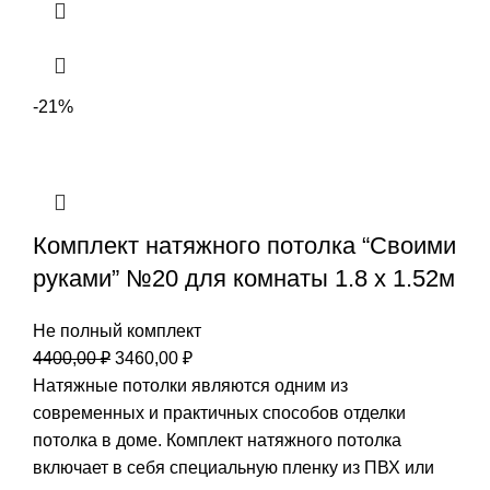
-21%
Комплект натяжного потолка “Своими
руками” №20 для комнаты 1.8 х 1.52м
Не полный комплект
Первоначальная
Текущая
4400,00
₽
3460,00
₽
цена
цена:
Натяжные потолки являются одним из
составляла
3460,00 ₽.
современных и практичных способов отделки
4400,00 ₽.
потолка в доме. Комплект натяжного потолка
включает в себя специальную пленку из ПВХ или