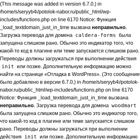
(This message was added in version 6.7.0.) in
/home/s/seryyb4i/potolok-nabor.ru/public_html/wp-
includes/functions.php on line 6170 Notice: Функция
_load_textdomain_just_in_time вызвана
неправильно
.
caldera-forms
Загрузка перевода для домена
была
запущена слишком рано. Обычно это индикатор того, что
какой-то код в плагине или теме запускается слишком рано.
Переводы должны загружаться при выполнении действия
init
или позже. Дополнительную информацию можно
найти на странице
«Отладка в WordPress»
. (Это сообщение
было добавлено в версии 6.7.0.) in /home/s/seryyb4i/potolok-
nabor.ru/public_html/wp-includes/functions.php on line 6170
Notice: Функция _load_textdomain_just_in_time вызвана
woodmart
неправильно
. Загрузка перевода для домена
была запущена слишком рано. Обычно это индикатор того,
что какой-то код в плагине или теме запускается слишком
рано. Переводы должны загружаться при выполнении
init
действия
или позже. Дополнительную информацию