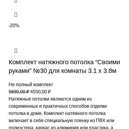
-20%
Комплект натяжного потолка “Своими
руками” №30 для комнаты 3.1 х 3.8м
Не полный комплект
Первоначальная
Текущая
5690,00
₽
4550,00
₽
цена
цена:
Натяжные потолки являются одним из
составляла
4550,00 ₽.
современных и практичных способов отделки
5690,00 ₽.
потолка в доме. Комплект натяжного потолка
включает в себя специальную пленку из ПВХ или
полиэстера, каркас из алюминия или пластика, а