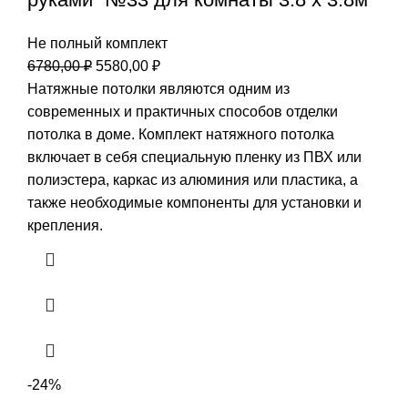
Не полный комплект
Первоначальная
Текущая
6780,00
₽
5580,00
₽
цена
цена:
Натяжные потолки являются одним из
составляла
5580,00 ₽.
современных и практичных способов отделки
6780,00 ₽.
потолка в доме. Комплект натяжного потолка
включает в себя специальную пленку из ПВХ или
полиэстера, каркас из алюминия или пластика, а
также необходимые компоненты для установки и
крепления.
-24%