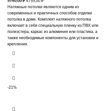
Первоначальная
Текущая
5740,00
₽
4755,00
₽
цена
цена:
Натяжные потолки являются одним из
составляла
4755,00 ₽.
современных и практичных способов отделки
5740,00 ₽.
потолка в доме. Комплект натяжного потолка
включает в себя специальную пленку из ПВХ или
полиэстера, каркас из алюминия или пластика, а
также необходимые компоненты для установки и
крепления.
-21%