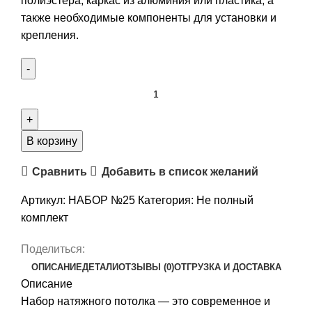
полиэстера, каркас из алюминия или пластика, а
также необходимые компоненты для установки и
крепления.
Количество
товара
Комплект
натяжного
В корзину
потолка
Сравнить
Добавить в список желаний
“Своими
руками”
Артикул:
НАБОР №25
Категория:
Не полный
№25
комплект
для
комнаты
Поделиться:
2.6
ОПИСАНИЕ
ДЕТАЛИ
ОТЗЫВЫ (0)
ОТГРУЗКА И ДОСТАВКА
х
Описание
2.8м
Набор натяжного потолка — это современное и