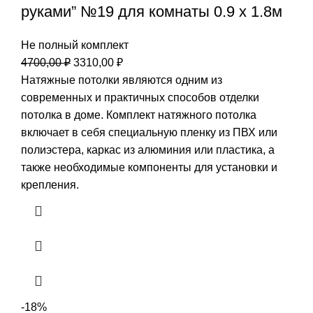
руками” №19 для комнаты 0.9 х 1.8м
Не полный комплект
Первоначальная
Текущая
4700,00
₽
3310,00
₽
цена
цена:
Натяжные потолки являются одним из
составляла
3310,00 ₽.
современных и практичных способов отделки
4700,00 ₽.
потолка в доме. Комплект натяжного потолка
включает в себя специальную пленку из ПВХ или
полиэстера, каркас из алюминия или пластика, а
также необходимые компоненты для установки и
крепления.
-18%