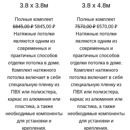
3.8 х 3.8м
3.8 х 4.8м
Полные комплект
Полные комплект
Первоначальная
Текущая
Первоначальн
Теку
6845,00
₽
5845,00
₽
7570,00
₽
6570,00
₽
цена
цена:
цена
цена:
Натяжные потолки
Натяжные потолки
составляла
5845,00 ₽.
составляла
6570,0
являются одним из
являются одним из
6845,00 ₽.
7570,00 ₽.
современных и
современных и
практичных способов
практичных способов
отделки потолка в доме.
отделки потолка в доме.
Комплект натяжного
Комплект натяжного
потолка включает в себя
потолка включает в себя
специальную пленку из
специальную пленку из
ПВХ или полиэстера,
ПВХ или полиэстера,
каркас из алюминия или
каркас из алюминия или
пластика, а также
пластика, а также
необходимые компоненты
необходимые компоненты
для установки и
для установки и
крепления.
крепления.