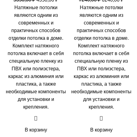
цена
цена:
цена
цена:
Натяжные потолки
Натяжные потолки
составляла
4350,00 ₽.
составляла
6240,0
являются одним из
являются одним из
5350,00 ₽.
7240,00 ₽.
современных и
современных и
практичных способов
практичных способов
отделки потолка в доме.
отделки потолка в доме.
Комплект натяжного
Комплект натяжного
потолка включает в себя
потолка включает в себя
специальную пленку из
специальную пленку из
ПВХ или полиэстера,
ПВХ или полиэстера,
каркас из алюминия или
каркас из алюминия или
пластика, а также
пластика, а также
необходимые компоненты
необходимые компоненты
для установки и
для установки и
крепления.
крепления.
В корзину
В корзину