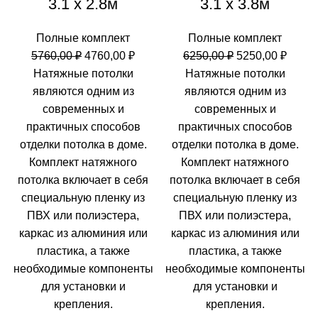
3.1 х 2.8м
3.1 х 3.8м
Полные комплект
Полные комплект
Первоначальная
Текущая
Первоначальн
Теку
5760,00
₽
4760,00
₽
6250,00
₽
5250,00
₽
цена
цена:
цена
цена:
Натяжные потолки
Натяжные потолки
составляла
4760,00 ₽.
составляла
5250,0
являются одним из
являются одним из
5760,00 ₽.
6250,00 ₽.
современных и
современных и
практичных способов
практичных способов
отделки потолка в доме.
отделки потолка в доме.
Комплект натяжного
Комплект натяжного
потолка включает в себя
потолка включает в себя
специальную пленку из
специальную пленку из
ПВХ или полиэстера,
ПВХ или полиэстера,
каркас из алюминия или
каркас из алюминия или
пластика, а также
пластика, а также
необходимые компоненты
необходимые компоненты
для установки и
для установки и
крепления.
крепления.