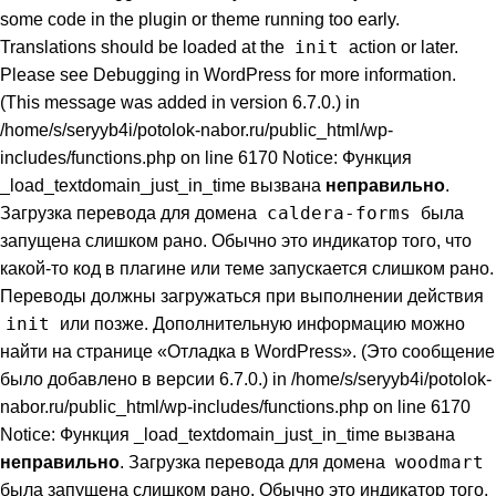
some code in the plugin or theme running too early.
init
Translations should be loaded at the
action or later.
Please see
Debugging in WordPress
for more information.
(This message was added in version 6.7.0.) in
/home/s/seryyb4i/potolok-nabor.ru/public_html/wp-
includes/functions.php on line 6170 Notice: Функция
_load_textdomain_just_in_time вызвана
неправильно
.
caldera-forms
Загрузка перевода для домена
была
запущена слишком рано. Обычно это индикатор того, что
какой-то код в плагине или теме запускается слишком рано.
Переводы должны загружаться при выполнении действия
init
или позже. Дополнительную информацию можно
найти на странице
«Отладка в WordPress»
. (Это сообщение
было добавлено в версии 6.7.0.) in /home/s/seryyb4i/potolok-
nabor.ru/public_html/wp-includes/functions.php on line 6170
Notice: Функция _load_textdomain_just_in_time вызвана
woodmart
неправильно
. Загрузка перевода для домена
была запущена слишком рано. Обычно это индикатор того,