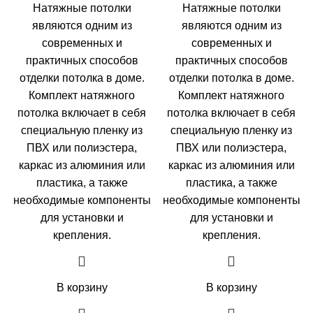
цена
цена:
цена
цена:
Натяжные потолки
Натяжные потолки
составляла
3550,00 ₽.
составляла
4090,0
являются одним из
являются одним из
5550,00 ₽.
5090,00 ₽.
современных и
современных и
практичных способов
практичных способов
отделки потолка в доме.
отделки потолка в доме.
Комплект натяжного
Комплект натяжного
потолка включает в себя
потолка включает в себя
специальную пленку из
специальную пленку из
ПВХ или полиэстера,
ПВХ или полиэстера,
каркас из алюминия или
каркас из алюминия или
пластика, а также
пластика, а также
необходимые компоненты
необходимые компоненты
для установки и
для установки и
крепления.
крепления.
В корзину
В корзину