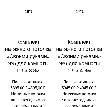
-19%
-17%
Комплект
Комплект
натяжного потолка
натяжного потолка
«Своими руками»
«Своими руками»
№5 для комнаты
№6 для комнаты
1.9 х 3.8м
1.9 х 4.8м
Полные комплект
Полные комплект
Первоначальная
Текущая
Первоначальн
Теку
5395,00
₽
4395,00
₽
5945,00
₽
4945,00
₽
цена
цена:
цена
цена:
Натяжные потолки
Натяжные потолки
составляла
4395,00 ₽.
составляла
4945,0
являются одним из
являются одним из
5395,00 ₽.
5945,00 ₽.
современных и
современных и