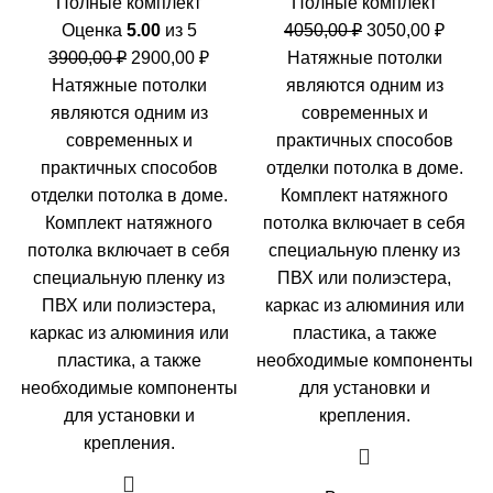
Полные комплект
Полные комплект
Первоначальн
Теку
Оценка
5.00
из 5
4050,00
₽
3050,00
₽
Первоначальная
Текущая
цена
цена:
3900,00
₽
2900,00
₽
Натяжные потолки
цена
цена:
составляла
3050,0
Натяжные потолки
являются одним из
составляла
2900,00 ₽.
4050,00 ₽.
являются одним из
современных и
3900,00 ₽.
современных и
практичных способов
практичных способов
отделки потолка в доме.
отделки потолка в доме.
Комплект натяжного
Комплект натяжного
потолка включает в себя
потолка включает в себя
специальную пленку из
специальную пленку из
ПВХ или полиэстера,
ПВХ или полиэстера,
каркас из алюминия или
каркас из алюминия или
пластика, а также
пластика, а также
необходимые компоненты
необходимые компоненты
для установки и
для установки и
крепления.
крепления.