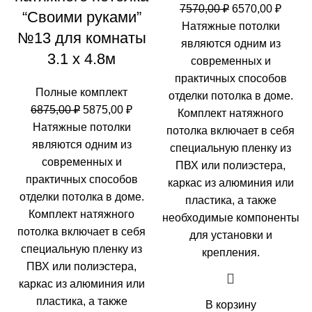
Первоначальн
Теку
7570,00
₽
6570,00
₽
“Своими руками”
цена
цена:
Натяжные потолки
№13 для комнаты
составляла
6570,0
являются одним из
3.1 х 4.8м
7570,00 ₽.
современных и
практичных способов
Полные комплект
отделки потолка в доме.
Первоначальная
Текущая
6875,00
₽
5875,00
₽
Комплект натяжного
цена
цена:
Натяжные потолки
потолка включает в себя
составляла
5875,00 ₽.
являются одним из
специальную пленку из
6875,00 ₽.
современных и
ПВХ или полиэстера,
практичных способов
каркас из алюминия или
отделки потолка в доме.
пластика, а также
Комплект натяжного
необходимые компоненты
потолка включает в себя
для установки и
специальную пленку из
крепления.
ПВХ или полиэстера,
каркас из алюминия или
пластика, а также
В корзину