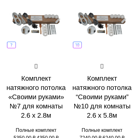
Комплект
Комплект
натяжного потолка
натяжного потолка
«Своими руками»
“Своими руками”
№7 для комнаты
№10 для комнаты
2.6 х 2.8м
2.6 х 5.8м
Полные комплект
Полные комплект
Первоначальная
Текущая
Первоначальн
Теку
5350,00
₽
4350,00
₽
7240,00
₽
6240,00
₽