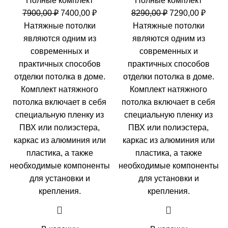
Полные комплект
Полные комплект
Первоначальная
Текущая
Первоначальн
Теку
7900,00
₽
7400,00
₽
8290,00
₽
7290,00
₽
цена
цена:
цена
цена:
Натяжные потолки
Натяжные потолки
составляла
7400,00 ₽.
составляла
7290,0
являются одним из
являются одним из
7900,00 ₽.
8290,00 ₽.
современных и
современных и
практичных способов
практичных способов
отделки потолка в доме.
отделки потолка в доме.
Комплект натяжного
Комплект натяжного
потолка включает в себя
потолка включает в себя
специальную пленку из
специальную пленку из
ПВХ или полиэстера,
ПВХ или полиэстера,
каркас из алюминия или
каркас из алюминия или
пластика, а также
пластика, а также
необходимые компоненты
необходимые компоненты
для установки и
для установки и
крепления.
крепления.