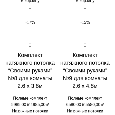
В корзину
В корзину
-17%
-15%
Комплект
Комплект
натяжного потолка
натяжного потолка
“Своими руками”
“Своими руками”
№8 для комнаты
№9 для комнаты
2.6 х 3.8м
2.6 х 4.8м
Полные комплект
Полные комплект
Первоначальная
Текущая
Первоначальн
Теку
5985,00
₽
4985,00
₽
6580,00
₽
5580,00
₽
цена
цена:
цена
цена:
Натяжные потолки
Натяжные потолки