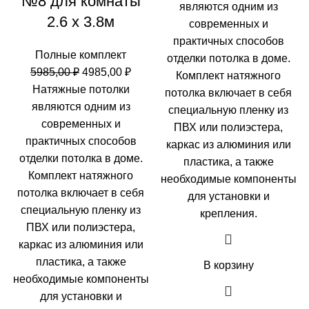
№8 для комнаты
составляла
5580,0
являются одним из
2.6 х 3.8м
6580,00 ₽.
современных и
практичных способов
Полные комплект
отделки потолка в доме.
Первоначальная
Текущая
5985,00
₽
4985,00
₽
Комплект натяжного
цена
цена:
Натяжные потолки
потолка включает в себя
составляла
4985,00 ₽.
являются одним из
специальную пленку из
5985,00 ₽.
современных и
ПВХ или полиэстера,
практичных способов
каркас из алюминия или
отделки потолка в доме.
пластика, а также
Комплект натяжного
необходимые компоненты
потолка включает в себя
для установки и
специальную пленку из
крепления.
ПВХ или полиэстера,
каркас из алюминия или
пластика, а также
В корзину
необходимые компоненты
для установки и