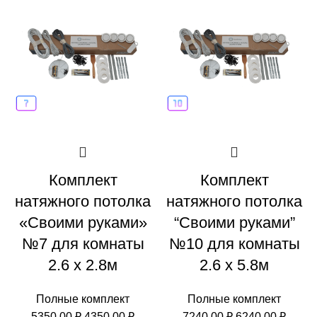
Комплект
Комплект
натяжного потолка
натяжного потолка
«Своими руками»
“Своими руками”
№7 для комнаты
№10 для комнаты
2.6 х 2.8м
2.6 х 5.8м
Полные комплект
Полные комплект
Первоначальная
Текущая
Первоначальн
Теку
5350,00
₽
4350,00
₽
7240,00
₽
6240,00
₽