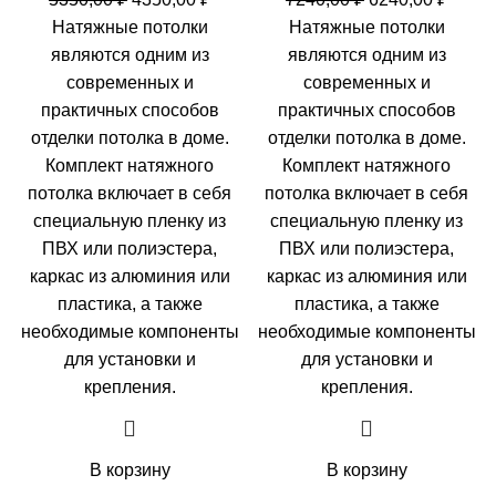
цена
цена:
цена
цена:
Натяжные потолки
Натяжные потолки
составляла
4350,00 ₽.
составляла
6240,0
являются одним из
являются одним из
5350,00 ₽.
7240,00 ₽.
современных и
современных и
практичных способов
практичных способов
отделки потолка в доме.
отделки потолка в доме.
Комплект натяжного
Комплект натяжного
потолка включает в себя
потолка включает в себя
специальную пленку из
специальную пленку из
ПВХ или полиэстера,
ПВХ или полиэстера,
каркас из алюминия или
каркас из алюминия или
пластика, а также
пластика, а также
необходимые компоненты
необходимые компоненты
для установки и
для установки и
крепления.
крепления.
В корзину
В корзину