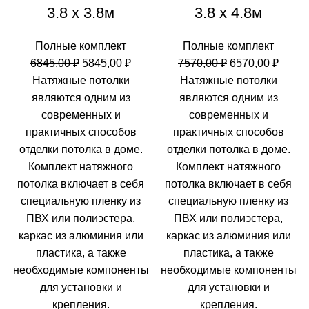
3.8 х 3.8м
3.8 х 4.8м
Полные комплект
Полные комплект
Первоначальная
Текущая
Первоначальн
Теку
6845,00
₽
5845,00
₽
7570,00
₽
6570,00
₽
цена
цена:
цена
цена:
Натяжные потолки
Натяжные потолки
составляла
5845,00 ₽.
составляла
6570,0
являются одним из
являются одним из
6845,00 ₽.
7570,00 ₽.
современных и
современных и
практичных способов
практичных способов
отделки потолка в доме.
отделки потолка в доме.
Комплект натяжного
Комплект натяжного
потолка включает в себя
потолка включает в себя
специальную пленку из
специальную пленку из
ПВХ или полиэстера,
ПВХ или полиэстера,
каркас из алюминия или
каркас из алюминия или
пластика, а также
пластика, а также
необходимые компоненты
необходимые компоненты
для установки и
для установки и
крепления.
крепления.