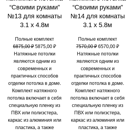
“Своими руками”
“Своими руками”
№13 для комнаты
№14 для комнаты
3.1 х 4.8м
3.1 х 5.8м
Полные комплект
Полные комплект
Первоначальная
Текущая
Первоначальн
Теку
6875,00
₽
5875,00
₽
7570,00
₽
6570,00
₽
цена
цена:
цена
цена:
Натяжные потолки
Натяжные потолки
составляла
5875,00 ₽.
составляла
6570,0
являются одним из
являются одним из
6875,00 ₽.
7570,00 ₽.
современных и
современных и
практичных способов
практичных способов
отделки потолка в доме.
отделки потолка в доме.
Комплект натяжного
Комплект натяжного
потолка включает в себя
потолка включает в себя
специальную пленку из
специальную пленку из
ПВХ или полиэстера,
ПВХ или полиэстера,
каркас из алюминия или
каркас из алюминия или
пластика, а также
пластика, а также