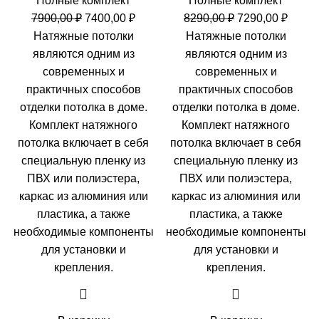
Полные комплект
Полные комплект
Первоначальная
Текущая
Первоначальн
Теку
7900,00
₽
7400,00
₽
8290,00
₽
7290,00
₽
цена
цена:
цена
цена:
Натяжные потолки
Натяжные потолки
составляла
7400,00 ₽.
составляла
7290,0
являются одним из
являются одним из
7900,00 ₽.
8290,00 ₽.
современных и
современных и
практичных способов
практичных способов
отделки потолка в доме.
отделки потолка в доме.
Комплект натяжного
Комплект натяжного
потолка включает в себя
потолка включает в себя
специальную пленку из
специальную пленку из
ПВХ или полиэстера,
ПВХ или полиэстера,
каркас из алюминия или
каркас из алюминия или
пластика, а также
пластика, а также
необходимые компоненты
необходимые компоненты
для установки и
для установки и
крепления.
крепления.