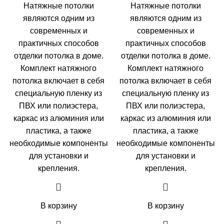
цена
цена:
цена
цена:
Натяжные потолки
Натяжные потолки
составляла
3550,00 ₽.
составляла
4090,0
являются одним из
являются одним из
5550,00 ₽.
5090,00 ₽.
современных и
современных и
практичных способов
практичных способов
отделки потолка в доме.
отделки потолка в доме.
Комплект натяжного
Комплект натяжного
потолка включает в себя
потолка включает в себя
специальную пленку из
специальную пленку из
ПВХ или полиэстера,
ПВХ или полиэстера,
каркас из алюминия или
каркас из алюминия или
пластика, а также
пластика, а также
необходимые компоненты
необходимые компоненты
для установки и
для установки и
крепления.
крепления.
В корзину
В корзину