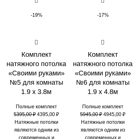
-19%
-17%
Комплект
Комплект
натяжного потолка
натяжного потолка
«Своими руками»
«Своими руками»
№5 для комнаты
№6 для комнаты
1.9 х 3.8м
1.9 х 4.8м
Полные комплект
Полные комплект
Первоначальная
Текущая
Первоначальн
Теку
5395,00
₽
4395,00
₽
5945,00
₽
4945,00
₽
цена
цена:
цена
цена:
Натяжные потолки
Натяжные потолки
составляла
4395,00 ₽.
составляла
4945,0
являются одним из
являются одним из
5395,00 ₽.
5945,00 ₽.
современных и
современных и