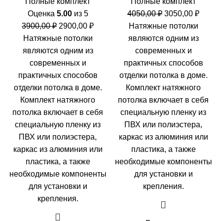
Полные комплект
Полные комплект
Первоначальн
Теку
Оценка
5.00
из 5
4050,00
₽
3050,00
₽
Первоначальная
Текущая
цена
цена:
3900,00
₽
2900,00
₽
Натяжные потолки
цена
цена:
составляла
3050,0
Натяжные потолки
являются одним из
составляла
2900,00 ₽.
4050,00 ₽.
являются одним из
современных и
3900,00 ₽.
современных и
практичных способов
практичных способов
отделки потолка в доме.
отделки потолка в доме.
Комплект натяжного
Комплект натяжного
потолка включает в себя
потолка включает в себя
специальную пленку из
специальную пленку из
ПВХ или полиэстера,
ПВХ или полиэстера,
каркас из алюминия или
каркас из алюминия или
пластика, а также
пластика, а также
необходимые компоненты
необходимые компоненты
для установки и
для установки и
крепления.
крепления.