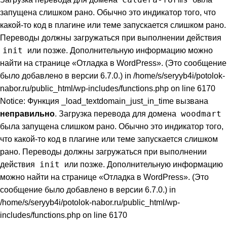
запущена слишком рано. Обычно это индикатор того, что
какой-то код в плагине или теме запускается слишком рано.
Переводы должны загружаться при выполнении действия
init
или позже. Дополнительную информацию можно
найти на странице
«Отладка в WordPress»
. (Это сообщение
было добавлено в версии 6.7.0.) in /home/s/seryyb4i/potolok-
nabor.ru/public_html/wp-includes/functions.php on line 6170
Notice: Функция _load_textdomain_just_in_time вызвана
woodmart
неправильно
. Загрузка перевода для домена
была запущена слишком рано. Обычно это индикатор того,
что какой-то код в плагине или теме запускается слишком
рано. Переводы должны загружаться при выполнении
init
действия
или позже. Дополнительную информацию
можно найти на странице
«Отладка в WordPress»
. (Это
сообщение было добавлено в версии 6.7.0.) in
/home/s/seryyb4i/potolok-nabor.ru/public_html/wp-
includes/functions.php on line 6170