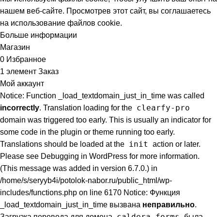
нашем веб-сайте. Просмотрев этот сайт, вы соглашаетесь
на использование файлов cookie.
Больше информации
Принять
Магазин
0
Избранное
1
элемент
Заказ
Мой аккаунт
Notice: Function _load_textdomain_just_in_time was called
clearfy-pro
incorrectly
. Translation loading for the
domain was triggered too early. This is usually an indicator for
some code in the plugin or theme running too early.
init
Translations should be loaded at the
action or later.
Please see
Debugging in WordPress
for more information.
(This message was added in version 6.7.0.) in
/home/s/seryyb4i/potolok-nabor.ru/public_html/wp-
includes/functions.php on line 6170 Notice: Функция
_load_textdomain_just_in_time вызвана
неправильно
.
caldera-forms
Загрузка перевода для домена
была