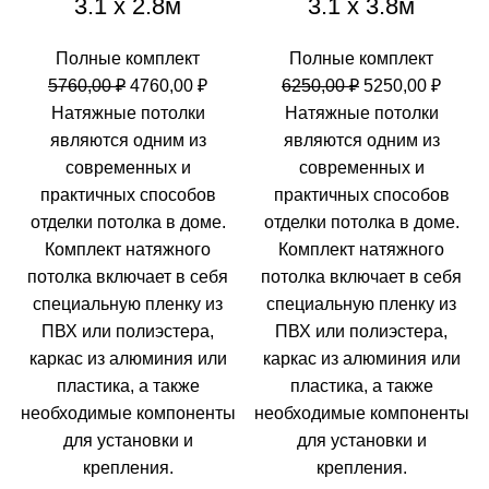
3.1 х 2.8м
3.1 х 3.8м
Полные комплект
Полные комплект
Первоначальная
Текущая
Первоначальн
Теку
5760,00
₽
4760,00
₽
6250,00
₽
5250,00
₽
цена
цена:
цена
цена:
Натяжные потолки
Натяжные потолки
составляла
4760,00 ₽.
составляла
5250,0
являются одним из
являются одним из
5760,00 ₽.
6250,00 ₽.
современных и
современных и
практичных способов
практичных способов
отделки потолка в доме.
отделки потолка в доме.
Комплект натяжного
Комплект натяжного
потолка включает в себя
потолка включает в себя
специальную пленку из
специальную пленку из
ПВХ или полиэстера,
ПВХ или полиэстера,
каркас из алюминия или
каркас из алюминия или
пластика, а также
пластика, а также
необходимые компоненты
необходимые компоненты
для установки и
для установки и
крепления.
крепления.