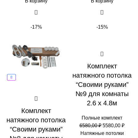
В корзину
В корзину
-17%
-15%
Комплект
натяжного потолка
“Своими руками”
№9 для комнаты
2.6 х 4.8м
Комплект
Полные комплект
натяжного потолка
Первоначальн
Теку
6580,00
₽
5580,00
₽
“Своими руками”
цена
цена:
Натяжные потолки