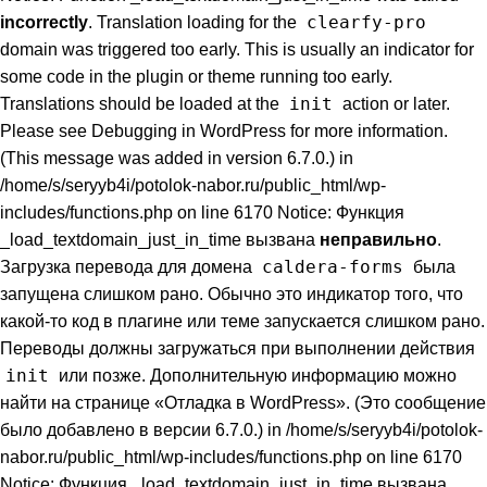
clearfy-pro
incorrectly
. Translation loading for the
domain was triggered too early. This is usually an indicator for
some code in the plugin or theme running too early.
init
Translations should be loaded at the
action or later.
Please see
Debugging in WordPress
for more information.
(This message was added in version 6.7.0.) in
/home/s/seryyb4i/potolok-nabor.ru/public_html/wp-
includes/functions.php on line 6170 Notice: Функция
_load_textdomain_just_in_time вызвана
неправильно
.
caldera-forms
Загрузка перевода для домена
была
запущена слишком рано. Обычно это индикатор того, что
какой-то код в плагине или теме запускается слишком рано.
Переводы должны загружаться при выполнении действия
init
или позже. Дополнительную информацию можно
найти на странице
«Отладка в WordPress»
. (Это сообщение
было добавлено в версии 6.7.0.) in /home/s/seryyb4i/potolok-
nabor.ru/public_html/wp-includes/functions.php on line 6170
Notice: Функция _load_textdomain_just_in_time вызвана