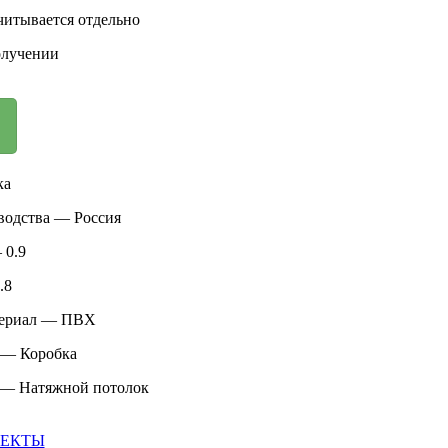
читывается отдельно
олучении
ка
водства — Россия
 0.9
.8
териал — ПВХ
 — Коробка
 — Натяжной потолок
ЕКТЫ