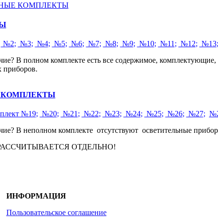
НЫЕ КОМПЛЕКТЫ
Ы
;
№2
;
№3
;
№4
;
№5
;
№6
;
№7
;
№8
;
№9
;
№10
;
№11
;
№12
;
№13
чие? В полном комплекте есть все содержимое, комплектующие, 
 приборов.
 КОМПЛЕКТЫ
плект №19
;
№20
;
№21
;
№22
;
№23
;
№24
;
№25
;
№26
;
№27
;
№
чие? В неполном комплекте отсутствуют осветительные прибор
РАССЧИТЫВАЕТСЯ ОТДЕЛЬНО!
ИНФОРМАЦИЯ
Пользовательское соглашение