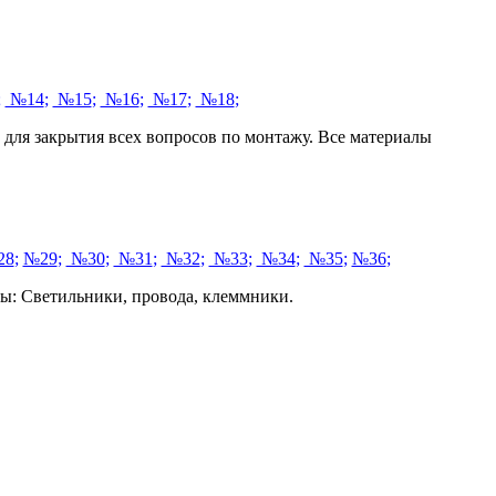
;
№14
;
№15
;
№16
;
№17
;
№18
;
для закрытия всех вопросов по монтажу. Все материалы
28
;
№29
;
№30
;
№31
;
№32
;
№33
;
№34
;
№35
;
№36
;
ы: Светильники, провода, клеммники.