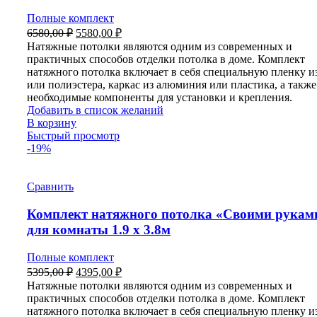
Полные комплект
Первоначальная
Текущая
6580,00
₽
5580,00
₽
цена
цена:
Натяжные потолки являются одним из современных и
составляла
5580,00 ₽.
практичных способов отделки потолка в доме. Комплект
6580,00 ₽.
натяжного потолка включает в себя специальную пленку 
или полиэстера, каркас из алюминия или пластика, а также
необходимые компоненты для установки и крепления.
Добавить в список желаний
В корзину
Быстрый просмотр
-19%
Сравнить
Комплект натяжного потолка «Своими рукам
для комнаты 1.9 х 3.8м
Полные комплект
Первоначальная
Текущая
5395,00
₽
4395,00
₽
цена
цена:
Натяжные потолки являются одним из современных и
составляла
4395,00 ₽.
практичных способов отделки потолка в доме. Комплект
5395,00 ₽.
натяжного потолка включает в себя специальную пленку 