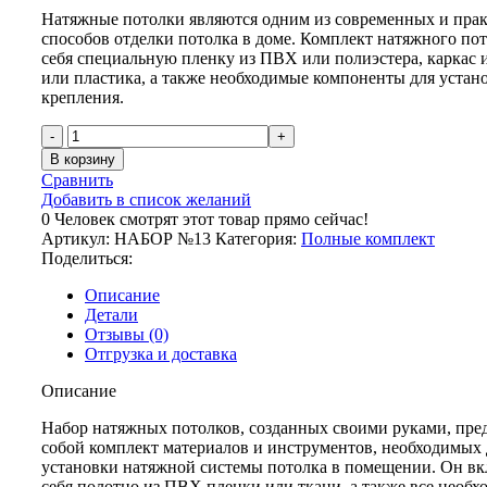
составляла
Натяжные потолки являются одним из современных и пра
5875,00 ₽.
способов отделки потолка в доме. Комплект натяжного пот
6875,00 ₽.
себя специальную пленку из ПВХ или полиэстера, каркас
или пластика, а также необходимые компоненты для устан
крепления.
Количество
товара
В корзину
Комплект
Сравнить
натяжного
Добавить в список желаний
потолка
0
Человек смотрят этот товар прямо сейчас!
“Своими
Артикул:
НАБОР №13
Категория:
Полные комплект
руками”
Поделиться:
№13
для
Описание
комнаты
Детали
3.1
Отзывы (0)
х
Отгрузка и доставка
4.8м
Описание
Набор натяжных потолков, созданных своими руками, пре
собой комплект материалов и инструментов, необходимых 
установки натяжной системы потолка в помещении. Он вк
себя полотно из ПВХ пленки или ткани, а также все необ