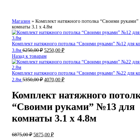
Магазин
»
Комплект натяжного потолка “Своими руками”
комнаты 3.1 х 4.8м
Комплект натяжного потолка “Своими руками” №12 для ко
Первоначальная
Текущая
3.8м
6250,00
₽
5250,00
₽
цена
цена:
Назад к товарам
составляла
5250,00 ₽.
6250,00 ₽.
Комплект натяжного потолка “Своими руками” №22 для ко
Первоначальная
Текущая
2.8м
5350,00
₽
4070,00
₽
цена
цена:
составляла
4070,00 ₽.
Комплект натяжного потол
5350,00 ₽.
“Своими руками” №13 для
комнаты 3.1 х 4.8м
Первоначальная
Текущая
6875,00
₽
5875,00
₽
цена
цена: