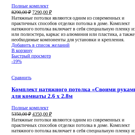
Полные комплект
Первоначальная
Текущая
8290,00
₽
7290,00
₽
цена
цена:
Натяжные потолки являются одним из современных и
составляла
7290,00 ₽.
практичных способов отделки потолка в доме. Комплект
8290,00 ₽.
натяжного потолка включает в себя специальную пленку 
или полиэстера, каркас из алюминия или пластика, а также
необходимые компоненты для установки и крепления.
Добавить в список желаний
В корзину
Быстрый просмотр
-19%
Сравнить
Комплект натяжного потолка «Своими рукам
для комнаты 2.6 х 2.8м
Полные комплект
Первоначальная
Текущая
5350,00
₽
4350,00
₽
цена
цена:
Натяжные потолки являются одним из современных и
составляла
4350,00 ₽.
практичных способов отделки потолка в доме. Комплект
5350,00 ₽.
натяжного потолка включает в себя специальную пленку 