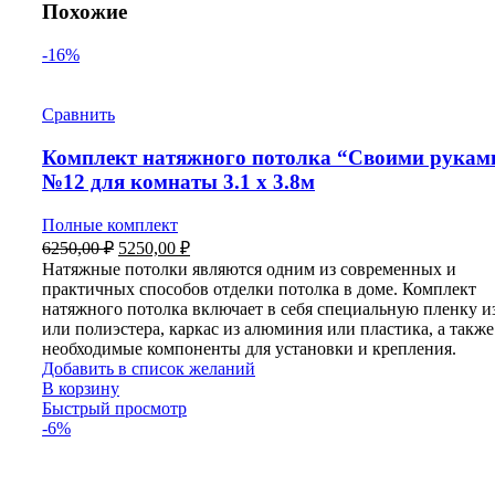
Похожие
-16%
Сравнить
Комплект натяжного потолка “Своими рукам
№12 для комнаты 3.1 х 3.8м
Полные комплект
Первоначальная
Текущая
6250,00
₽
5250,00
₽
цена
цена:
Натяжные потолки являются одним из современных и
составляла
5250,00 ₽.
практичных способов отделки потолка в доме. Комплект
6250,00 ₽.
натяжного потолка включает в себя специальную пленку 
или полиэстера, каркас из алюминия или пластика, а также
необходимые компоненты для установки и крепления.
Добавить в список желаний
В корзину
Быстрый просмотр
-6%