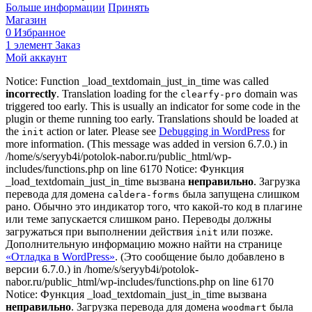
Больше информации
Принять
Магазин
0
Избранное
1
элемент
Заказ
Мой аккаунт
Notice: Function _load_textdomain_just_in_time was called
incorrectly
. Translation loading for the
domain was
clearfy-pro
triggered too early. This is usually an indicator for some code in the
plugin or theme running too early. Translations should be loaded at
the
action or later. Please see
Debugging in WordPress
for
init
more information. (This message was added in version 6.7.0.) in
/home/s/seryyb4i/potolok-nabor.ru/public_html/wp-
includes/functions.php on line 6170 Notice: Функция
_load_textdomain_just_in_time вызвана
неправильно
. Загрузка
перевода для домена
была запущена слишком
caldera-forms
рано. Обычно это индикатор того, что какой-то код в плагине
или теме запускается слишком рано. Переводы должны
загружаться при выполнении действия
или позже.
init
Дополнительную информацию можно найти на странице
«Отладка в WordPress»
. (Это сообщение было добавлено в
версии 6.7.0.) in /home/s/seryyb4i/potolok-
nabor.ru/public_html/wp-includes/functions.php on line 6170
Notice: Функция _load_textdomain_just_in_time вызвана
неправильно
. Загрузка перевода для домена
была
woodmart