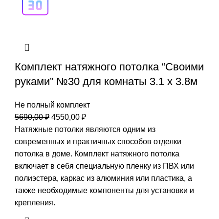
Комплект натяжного потолка “Своими
руками” №30 для комнаты 3.1 х 3.8м
Не полный комплект
Первоначальная
Текущая
5690,00
₽
4550,00
₽
цена
цена:
Натяжные потолки являются одним из
составляла
4550,00 ₽.
современных и практичных способов отделки
5690,00 ₽.
потолка в доме. Комплект натяжного потолка
включает в себя специальную пленку из ПВХ или
полиэстера, каркас из алюминия или пластика, а
также необходимые компоненты для установки и
крепления.