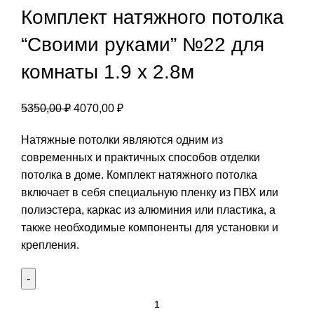
Комплект натяжного потолка
“Своими руками” №22 для
комнаты 1.9 х 2.8м
Первоначальная
Текущая
5350,00
₽
4070,00
₽
цена
цена:
Натяжные потолки являются одним из
составляла
4070,00 ₽.
современных и практичных способов отделки
5350,00 ₽.
потолка в доме. Комплект натяжного потолка
включает в себя специальную пленку из ПВХ или
полиэстера, каркас из алюминия или пластика, а
также необходимые компоненты для установки и
крепления.
Количество