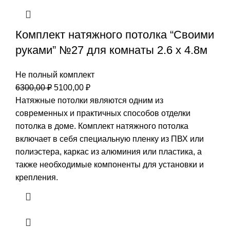
Комплект натяжного потолка “Своими
руками” №27 для комнаты 2.6 х 4.8м
Не полный комплект
Первоначальная
Текущая
6300,00
₽
5100,00
₽
цена
цена:
Натяжные потолки являются одним из
составляла
5100,00 ₽.
современных и практичных способов отделки
6300,00 ₽.
потолка в доме. Комплект натяжного потолка
включает в себя специальную пленку из ПВХ или
полиэстера, каркас из алюминия или пластика, а
также необходимые компоненты для установки и
крепления.