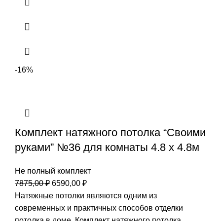
-16%
Комплект натяжного потолка “Своими
руками” №36 для комнаты 4.8 х 4.8м
Не полный комплект
Первоначальная
Текущая
7875,00
₽
6590,00
₽
цена
цена:
Натяжные потолки являются одним из
составляла
6590,00 ₽.
современных и практичных способов отделки
7875,00 ₽.
потолка в доме. Комплект натяжного потолка