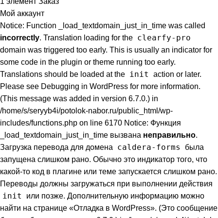
1
элемент
Заказ
Мой аккаунт
Notice: Function _load_textdomain_just_in_time was called
clearfy-pro
incorrectly
. Translation loading for the
domain was triggered too early. This is usually an indicator for
some code in the plugin or theme running too early.
init
Translations should be loaded at the
action or later.
Please see
Debugging in WordPress
for more information.
(This message was added in version 6.7.0.) in
/home/s/seryyb4i/potolok-nabor.ru/public_html/wp-
includes/functions.php on line 6170 Notice: Функция
_load_textdomain_just_in_time вызвана
неправильно
.
caldera-forms
Загрузка перевода для домена
была
запущена слишком рано. Обычно это индикатор того, что
какой-то код в плагине или теме запускается слишком рано.
Переводы должны загружаться при выполнении действия
init
или позже. Дополнительную информацию можно
найти на странице
«Отладка в WordPress»
. (Это сообщение