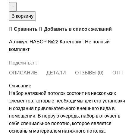
товара
Комплект
натяжного
В корзину
потолка
Сравнить
Добавить в список желаний
“Своими
руками”
Артикул:
НАБОР №22
Категория:
Не полный
№22
комплект
для
комнаты
Поделиться:
1.9
ОПИСАНИЕ
ДЕТАЛИ
ОТЗЫВЫ (0)
ОТГРУЗК
х
2.8м
Описание
Набор натяжной потолок состоит из нескольких
элементов, которые необходимы для его установки
и создания привлекательного внешнего вида в
помещении. В первую очередь, набор включает в
себя специальное полотно, которое является
основным материалом натяжного потолка.