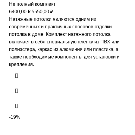
Не полный комплект
Первоначальная
Текущая
6400,00
₽
5550,00
₽
цена
цена:
Натяжные потолки являются одним из
составляла
5550,00 ₽.
современных и практичных способов отделки
6400,00 ₽.
потолка в доме. Комплект натяжного потолка
включает в себя специальную пленку из ПВХ или
полиэстера, каркас из алюминия или пластика, а
также необходимые компоненты для установки и
крепления.
-19%