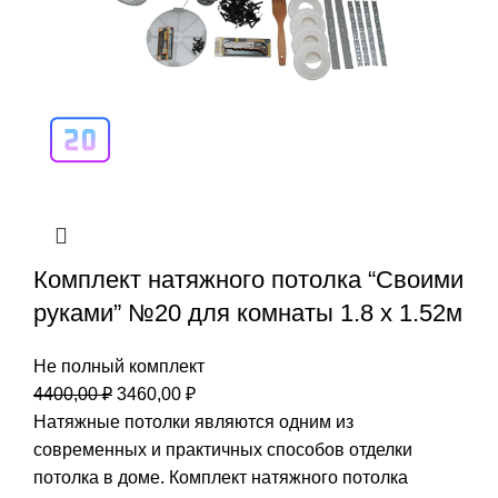
Комплект натяжного потолка “Своими
руками” №20 для комнаты 1.8 х 1.52м
Не полный комплект
Первоначальная
Текущая
4400,00
₽
3460,00
₽
цена
цена:
Натяжные потолки являются одним из
составляла
3460,00 ₽.
современных и практичных способов отделки
4400,00 ₽.
потолка в доме. Комплект натяжного потолка