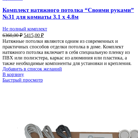
Комплект натяжного потолка “Своими руками”
№31 для комнаты 3.1 х 4.8м
Не полный комплект
Первоначальная
Текущая
6360,00
₽
5415,00
₽
цена
цена:
Натяжные потолки являются одним из современных и
составляла
5415,00 ₽.
практичных способов отделки потолка в доме. Комплект
6360,00 ₽.
натяжного потолка включает в себя специальную пленку из
ПВХ или полиэстера, каркас из алюминия или пластика, а
также необходимые компоненты для установки и крепления.
Добавить в список желаний
В корзину
Быстрый просмотр