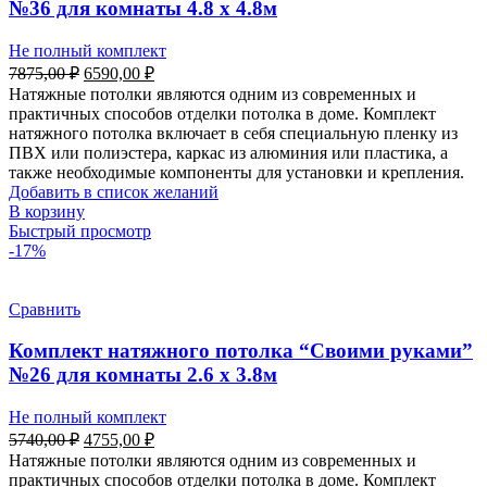
№36 для комнаты 4.8 х 4.8м
Не полный комплект
Первоначальная
Текущая
7875,00
₽
6590,00
₽
цена
цена:
Натяжные потолки являются одним из современных и
составляла
6590,00 ₽.
практичных способов отделки потолка в доме. Комплект
7875,00 ₽.
натяжного потолка включает в себя специальную пленку из
ПВХ или полиэстера, каркас из алюминия или пластика, а
также необходимые компоненты для установки и крепления.
Добавить в список желаний
В корзину
Быстрый просмотр
-17%
Сравнить
Комплект натяжного потолка “Своими руками”
№26 для комнаты 2.6 х 3.8м
Не полный комплект
Первоначальная
Текущая
5740,00
₽
4755,00
₽
цена
цена:
Натяжные потолки являются одним из современных и
составляла
4755,00 ₽.
практичных способов отделки потолка в доме. Комплект