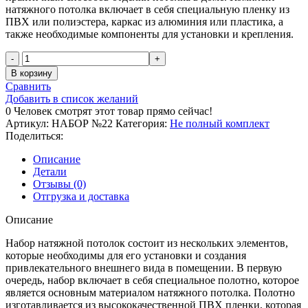
натяжного потолка включает в себя специальную пленку из
ПВХ или полиэстера, каркас из алюминия или пластика, а
также необходимые компоненты для установки и крепления.
Количество
товара
В корзину
Комплект
Сравнить
натяжного
Добавить в список желаний
потолка
0
Человек смотрят этот товар прямо сейчас!
“Своими
Артикул:
НАБОР №22
Категория:
Не полный комплект
руками”
Поделиться:
№22
для
Описание
комнаты
Детали
1.9
Отзывы (0)
х
Отгрузка и доставка
2.8м
Описание
Набор натяжной потолок состоит из нескольких элементов,
которые необходимы для его установки и создания
привлекательного внешнего вида в помещении. В первую
очередь, набор включает в себя специальное полотно, которое
является основным материалом натяжного потолка. Полотно
изготавливается из высококачественной ПВХ пленки, которая