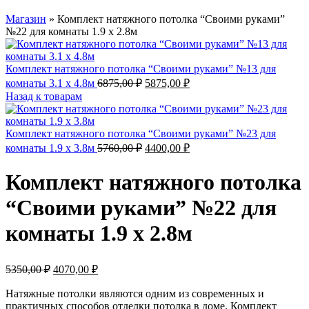
Магазин
»
Комплект натяжного потолка “Своими руками”
№22 для комнаты 1.9 х 2.8м
Комплект натяжного потолка “Своими руками” №13 для
Первоначальная
Текущая
комнаты 3.1 х 4.8м
6875,00
₽
5875,00
₽
цена
цена:
Назад к товарам
составляла
5875,00 ₽.
6875,00 ₽.
Комплект натяжного потолка “Своими руками” №23 для
Первоначальная
Текущая
комнаты 1.9 х 3.8м
5760,00
₽
4400,00
₽
цена
цена:
составляла
4400,00 ₽.
Комплект натяжного потолка
5760,00 ₽.
“Своими руками” №22 для
комнаты 1.9 х 2.8м
Первоначальная
Текущая
5350,00
₽
4070,00
₽
цена
цена:
составляла
Натяжные потолки являются одним из современных и
4070,00 ₽.
практичных способов отделки потолка в доме. Комплект
5350,00 ₽.