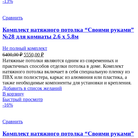
-13%
Сравнить
Комплект натяжного потолка “Своими руками”
№28 для комнаты 2.6 х 5.8м
Не полный комплект
Первоначальная
Текущая
6400,00
₽
5550,00
₽
цена
цена:
Натяжные потолки являются одним из современных и
составляла
5550,00 ₽.
практичных способов отделки потолка в доме. Комплект
6400,00 ₽.
натяжного потолка включает в себя специальную пленку из
ПВХ или полиэстера, каркас из алюминия или пластика, а
также необходимые компоненты для установки и крепления.
Добавить в список желаний
В корзину
Быстрый просмотр
-16%
Сравнить
Комплект натяжного потолка “Своими руками”