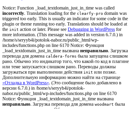
Notice: Function _load_textdomain_just_in_time was called
incorrectly
. Translation loading for the
domain was
clearfy-pro
triggered too early. This is usually an indicator for some code in the
plugin or theme running too early. Translations should be loaded at
the
action or later. Please see
Debugging in WordPress
for
init
more information. (This message was added in version 6.7.0.) in
/home/s/seryyb4i/potolok-nabor.ru/public_html/wp-
includes/functions.php on line 6170 Notice: Функция
_load_textdomain_just_in_time вызвана
неправильно
. Загрузка
перевода для домена
была запущена слишком
caldera-forms
рано. Обычно это индикатор того, что какой-то код в плагине
или теме запускается слишком рано. Переводы должны
загружаться при выполнении действия
или позже.
init
Дополнительную информацию можно найти на странице
«Отладка в WordPress»
. (Это сообщение было добавлено в
версии 6.7.0.) in /home/s/seryyb4i/potolok-
nabor.ru/public_html/wp-includes/functions.php on line 6170
Notice: Функция _load_textdomain_just_in_time вызвана
неправильно
. Загрузка перевода для домена
была
woodmart
запущена слишком рано. Обычно это индикатор того, что
какой-то код в плагине или теме запускается слишком рано.
Переводы должны загружаться при выполнении действия
или позже. Дополнительную информацию можно найти
init
на странице
«Отладка в WordPress»
. (Это сообщение было