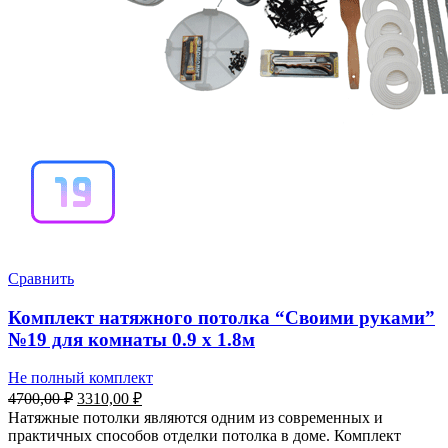
Сравнить
Комплект натяжного потолка “Своими руками”
№19 для комнаты 0.9 х 1.8м
Не полный комплект
Первоначальная
Текущая
4700,00
₽
3310,00
₽
цена
цена:
Натяжные потолки являются одним из современных и
составляла
3310,00 ₽.
практичных способов отделки потолка в доме. Комплект