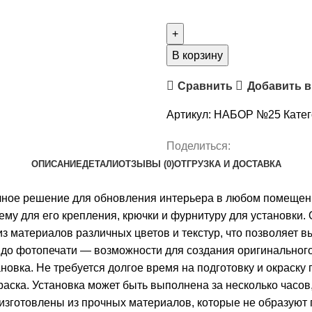
Количество
товара
Комплект
натяжного
В корзину
потолка
Сравнить
Добавить в
“Своими
руками”
Артикул:
НАБОР №25
Катег
№25
для
Поделиться:
комнаты
ОПИСАНИЕ
ДЕТАЛИ
ОТЗЫВЫ (0)
ОТГРУЗКА И ДОСТАВКА
2.6
х
чное решение для обновления интерьера в любом помещени
2.8м
му для его крепления, крючки и фурнитуру для установки.
з материалов различных цветов и текстур, что позволяет 
 до фотопечати — возможности для создания оригинально
новка. Не требуется долгое время на подготовку и окраску 
раска. Установка может быть выполнена за несколько часов
изготовлены из прочных материалов, которые не образуют 