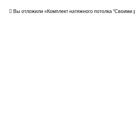
Вы отложили «Комплект натяжного потолка “Своими ру
-23%
Нажмите, чтобы увеличить