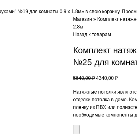
ками” №19 для комнаты 0.9 х 1.8м» в свою корзину.
Просм
Магазин
»
Комплект натяжн
2.8м
Назад к товарам
Комплект натяж
№25 для комнат
Первоначальная
Текущая
5640,00
₽
4340,00
₽
цена
цена:
Натяжные потолки являютс
составляла
4340,00 
отделки потолка в доме. Ко
5640,00 ₽.
пленку из ПВХ или полиэсте
необходимые компоненты дл